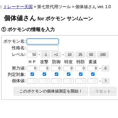
::
トレーナー天国
> 第七世代用ツール > 個体値さん ver. 1.0
個体値さん
for ポケモン サン/ムーン
① ポケモンの情報を入力
ポケモン名:
性格名:
レベル:
-
-
ＨＰ
攻撃
防御
特攻
特防
素速
-
努力値:
判定対象:
-
個体値: